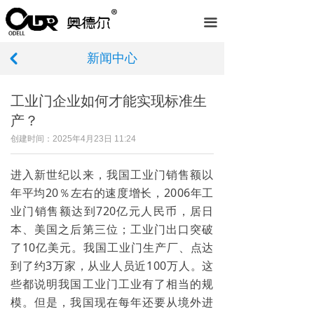
首页
끀
关于我们
新闻中心
낒
产品中心
工业门企业如何才能实现标准生
服务案例
产？
荣誉资质
创建时间：
2025年4月23日
11:24
新闻中心
进入新世纪以来，我国工业门销售额以
年平均20％左右的速度增长，2006年工
在线留言
业门销售额达到720亿元人民币，居日
本、美国之后第三位；工业门出口突破
联系我们
了10亿美元。我国工业门生产厂、点达
到了约3万家，从业人员近100万人。这
些都说明我国工业门工业有了相当的规
模。但是，我国现在每年还要从境外进